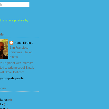
this space positive by
 Me
Harith Elrufaie
San Francisco,
California, United
States
e Engineer with interests
ited to writing code! Email:
h At Gmail Dot com
y complete profile
ries
planes
(6)
ks
(4)