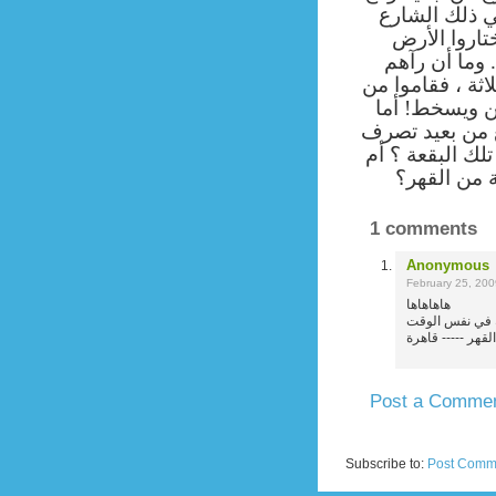
ي ذلك الشارع
تاروا الأرض
 وما أن رآهم
ثة ، فقاموا
من
ن ويسخط! أما
 من بعيد تصرف
لك البقعة ؟ أم
 من القهر؟
1 comments
Anonymous
February 25, 20
هاهاهاها
Post a Comme
Newer Post
Subscribe to:
Post Comm