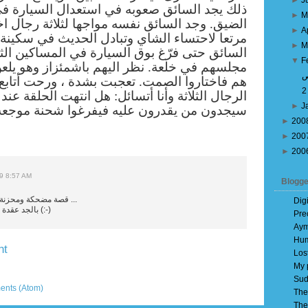
►
J
ذلك يجد السائق صعوبه في استعدال السيارة ف
►
M
الضيق. وجد السائق نفسه مواجها لثلاثة رجال اخ
►
A
مرتعا لاحتساء الشاي وتبادل الحديث في سكينة.
►
M
السائق حتى فرّغ بوق السيارة في المساكين الثلا
▼
F
مجلسهم في خلعة. نظر اليهم باشمئزاز وهو يلع
ص
هم فاختاروا الصمت. تعجبت بشدة ، ورحت أتابع
الرجال الثلاثة وأنا
أتسائل: هل انتهت الحلقة عند ت
►
J
سيجدون من يقدرون عليه فيفرغوا شحنة موجعة
►
200
►
200
►
200
09 8:57 AM
Blogge
قصة مضحكة ومحزنة في نفس الوقت ...
Dig
بالجد عقدة القهر ----- قاهرة (:-)
Pre
Aym
Hum
nt
Los
My 
Older Post
Sud
ents (Atom)
The
The