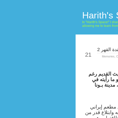
Harith's
In "Harith's Space!" I s
allowing me to learn fro
ة القهر 2
Feb
21
Memories
,
O
يث القديم رغم
ما رأيته في
مدينة بـونا
 مطعم إيراني
 وابتلاع قدر من
فتها ، وهو