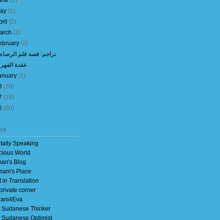
une
(
1
)
ay
(
1
)
pril
(
2
)
arch
(
1
)
ebruary
(
2
)
تراجم: قصة قلم الرصا
عقدة القهر 2
anuary
(
1
)
8
(
20
)
7
(
28
)
6
(
50
)
rs
itally Speaking
cious World
an's Blog
am's Place
t in Translation
private corner
ani4Eva
 Sudanese Thinker
 Sudanese Optimist