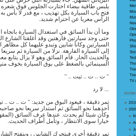
Inte
يلبس طاقية بيضاء اختارت الجلوس فوق شعره ب
Mem
Mov
فتح باب السيارة بكل تهذيب ، مع قدر لا بأس به
Mus
الرأس معربا عن احترام شديد.
Ne
Obs
وما أن بدأ السائق في استعدال السيارة باتجاه 
Opi
حتى وجد سيارتين فارهتين وقد أغلقتا الشارع ال
Pho
السيارتين وكانا شابين وتبدو عليهما كل مظاهر 
Sho
إلى السيارة الفارهة. نزلا من السيارة ثم سريعا ما
Soc
والحديث الحار. قام السائق وهو لا يزال يتابع م
Tec
السينمائي بالضغظ على بوق السيارة بخوف مترد
Tho
Tra
Tra
" ت .. ت .. تيت .. "
TV 
... لا رد
Archiv
تمر دقيقة ، فيعود البوق من جديد: " ت .. ت .. تي
►
201
أحدهما نحو السائق ثم استدار سريعا نحو صاحبه 
▼
200
وكأن شيئا لم يحدث. عندها عرف السائق (المقهو
►
N
خيارا سوى الانتظار ، وتأمل أطراف الحديث.
►
A
►
J
تمر دقيقة أخرى فيتحرك الشابين ، وينفتح الشا