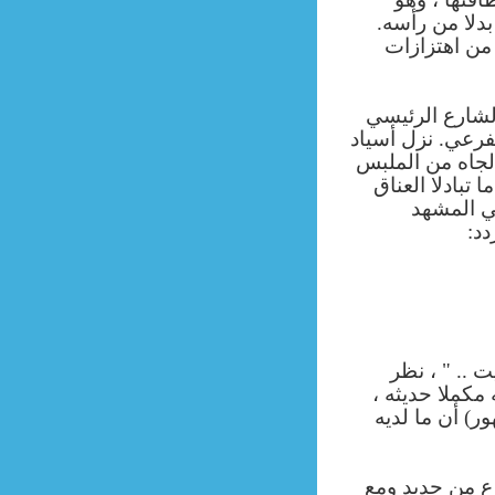
دلا من رأسه.
 من اهتزازات
الشارع الرئيسي
فرعي. نزل أسياد
الجاه من الملبس
 تبادلا العناق
عي المشهد
د:
ت .. "
، نظر
مكملا حديثه ،
ر) أن ما لديه
رع من جديد ومع