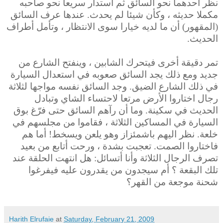
نظر أحدهما نحو السائق ثم استدار سريعا نحو صاحبه
مكملا حديثه ، وكأن شيئا لم يحدث. عندها عرف السائق
(المقهور) أن ما لديه خيارا سوى الانتظار ، وتأمل أطراف
الحديث.
تمر دقيقة أخرى فيتحرك الشابين ، وينفتح الشارع من
جديد ومع ذلك يجد السائق صعوبه في استعدال السيارة
في ذلك الشارع الضيق. وجد السائق نفسه مواجها لثلاثة
رجال اختاروا الأرض مرتعا لاحتساء الشاي وتبادل
الحديث في سكينة. وما أن رآهم السائق حتى فرّغ بوق
السيارة في المساكين الثلاثة ، فقاموا
من مجلسهم في
خلعة. نظر اليهم باشمئزاز وهو يلعن ويسخط! أما هم
فاختاروا الصمت. تعجبت بشدة ، ورحت أتابع من بعيد
تصرف الرجال الثلاثة وأنا
أتسائل: هل انتهت الحلقة عند
تلك البقعة ؟ أم سيجدون من يقدرون عليه فيفرغوا
شحنة موجعة من القهر؟
Harith Elrufaie
at
Saturday, February 21, 2009