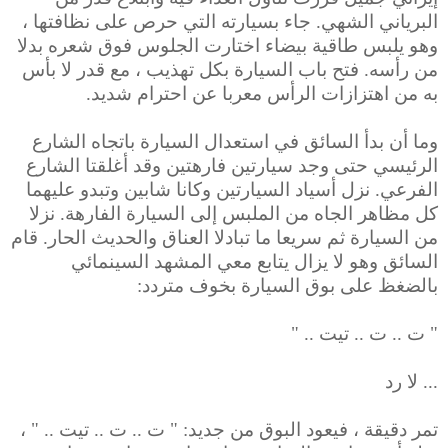
البرياني الشهي. جاء بسيارته التي حرص على نظافتها ،
وهو يلبس طاقية بيضاء اختارت الجلوس فوق شعره بدلا
من رأسه. فتح باب السيارة بكل تهذيب ، مع قدر لا بأس
به من اهتزازات الرأس معربا عن احترام شديد.
وما أن بدأ السائق في استعدال السيارة باتجاه الشارع
الرئيسي حتى وجد سيارتين فارهتين وقد أغلقتا الشارع
الفرعي. نزل أسياد السيارتين وكانا شابين وتبدو عليهما
كل مظاهر الجاه من الملبس إلى السيارة الفارهة. نزلا
من السيارة ثم سريعا ما تبادلا العناق والحديث الحار. قام
السائق وهو لا يزال يتابع معي المشهد السينمائي
بالضغظ على بوق السيارة بخوف متردد:
" ت .. ت .. تيت .. "
... لا رد
تمر دقيقة ، فيعود البوق من جديد: " ت .. ت .. تيت .. "
،