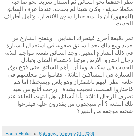
نظر أحدهما نحو السائق ثم استدار سريعا نحو صاحبه
مكملا حديثه ، وكأن شيئا لم يحدث. عندها عرف السائق
(المقهور) أن ما لديه خيارا سوى الانتظار ، وتأمل أطراف
الحديث.
تمر دقيقة أخرى فيتحرك الشابين ، وينفتح الشارع من
جديد ومع ذلك يجد السائق صعوبه في استعدال السيارة
في ذلك الشارع الضيق. وجد السائق نفسه مواجها لثلاثة
رجال اختاروا الأرض مرتعا لاحتساء الشاي وتبادل
الحديث في سكينة. وما أن رآهم السائق حتى فرّغ بوق
السيارة في المساكين الثلاثة ، فقاموا
من مجلسهم في
خلعة. نظر اليهم باشمئزاز وهو يلعن ويسخط! أما هم
فاختاروا الصمت. تعجبت بشدة ، ورحت أتابع من بعيد
تصرف الرجال الثلاثة وأنا
أتسائل: هل انتهت الحلقة عند
تلك البقعة ؟ أم سيجدون من يقدرون عليه فيفرغوا
شحنة موجعة من القهر؟
Harith Elrufaie
at
Saturday, February 21, 2009