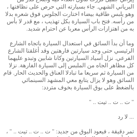
البرياني الشهي. جاء بسيارته التي حرص على نظافتها ،
وهو يلبس طاقية بيضاء اختارت الجلوس فوق شعره بدلا
من رأسه. فتح باب السيارة بكل تهذيب ، مع قدر لا بأس
به من اهتزازات الرأس معربا عن احترام شديد.
وما أن بدأ السائق في استعدال السيارة باتجاه الشارع
الرئيسي حتى وجد سيارتين فارهتين وقد أغلقتا الشارع
الفرعي. نزل أسياد السيارتين وكانا شابين وتبدو عليهما
كل مظاهر الجاه من الملبس إلى السيارة الفارهة. نزلا
من السيارة ثم سريعا ما تبادلا العناق والحديث الحار. قام
السائق وهو لا يزال يتابع معي المشهد السينمائي
بالضغظ على بوق السيارة بخوف متردد:
" ت .. ت .. تيت .. "
... لا رد
تمر دقيقة ، فيعود البوق من جديد: " ت .. ت .. تيت .. "
،