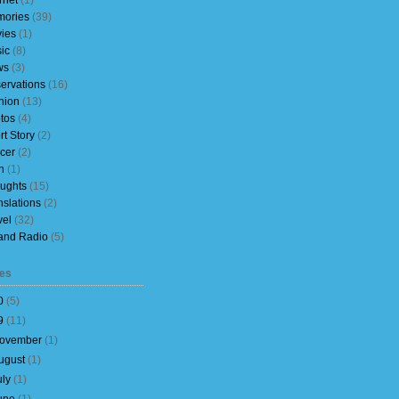
rnet
(1)
ories
(39)
ies
(1)
ic
(8)
ws
(3)
ervations
(16)
nion
(13)
tos
(4)
rt Story
(2)
cer
(2)
h
(1)
ughts
(15)
nslations
(2)
vel
(32)
and Radio
(5)
es
0
(
5
)
9
(
11
)
ovember
(
1
)
ugust
(
1
)
uly
(
1
)