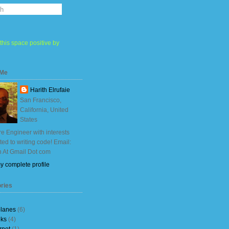
this space positive by
 Me
Harith Elrufaie
San Francisco,
California, United
States
e Engineer with interests
ited to writing code! Email:
h At Gmail Dot com
y complete profile
ries
planes
(6)
ks
(4)