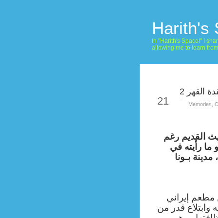
Harith's
In "Harith's Space!" I s
allowing me to learn fro
ة القهر 2
Feb
21
Memories
,
O
يث القديم رغم
ما رأيته في
مدينة بـونا
 مطعم إيراني
 وابتلاع قدر من
فتها ، وهو