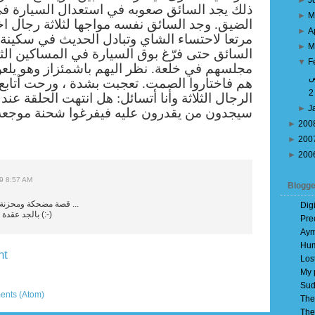
►
J
ذلك يجد السائق صعوبه في استعدال السيارة ف
►
M
الضيق. وجد السائق نفسه مواجها لثلاثة رجال اخ
►
A
مرتعا لاحتساء الشاي وتبادل الحديث في سكينة.
►
M
السائق حتى فرّغ بوق السيارة في المساكين الثلا
▼
F
مجلسهم في خلعة. نظر اليهم باشمئزاز وهو يلع
ص
هم فاختاروا الصمت. تعجبت بشدة ، ورحت أتابع
الرجال الثلاثة وأنا
أتسائل: هل انتهت الحلقة عند ت
►
J
سيجدون من يقدرون عليه فيفرغوا شحنة موجعة
►
200
►
200
►
200
09 8:57 AM
Blogge
قصة مضحكة ومحزنة في نفس الوقت ...
Dig
بالجد عقدة القهر ----- قاهرة (:-)
Pre
Aym
Hum
nt
Los
My 
Older Post
Sud
ents (Atom)
The
The