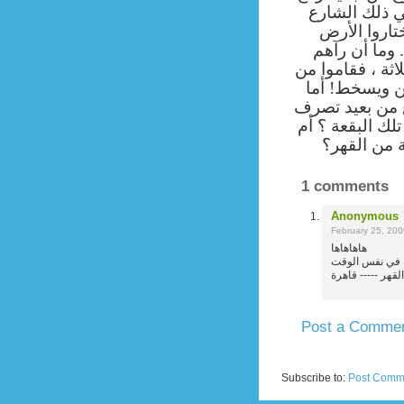
ي ذلك الشارع
تاروا الأرض
 وما أن رآهم
ثة ، فقاموا
من
ن ويسخط! أما
 من بعيد تصرف
لك البقعة ؟ أم
 من القهر؟
1 comments
Anonymous
February 25, 20
هاهاهاها
Post a Comme
Newer Post
Subscribe to:
Post Comm