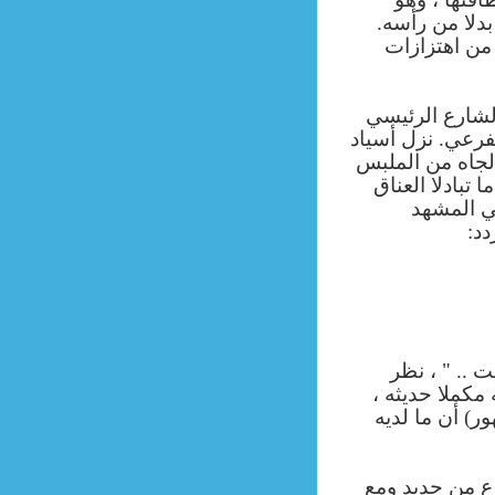
دلا من رأسه.
 من اهتزازات
الشارع الرئيسي
فرعي. نزل أسياد
الجاه من الملبس
 تبادلا العناق
عي المشهد
د:
ت .. "
، نظر
مكملا حديثه ،
ر) أن ما لديه
رع من جديد ومع