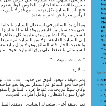
Inte
يلبس طاقية بيضاء اختارت الجلوس فوق شعره ب
Mem
Mov
فتح باب السيارة بكل تهذيب ، مع قدر لا بأس به
Mus
الرأس معربا عن احترام شديد.
Ne
Obs
وما أن بدأ السائق في استعدال السيارة باتجاه 
Opi
حتى وجد سيارتين فارهتين وقد أغلقتا الشارع ال
Pho
السيارتين وكانا شابين وتبدو عليهما كل مظاهر 
Sho
إلى السيارة الفارهة. نزلا من السيارة ثم سريعا ما
Soc
والحديث الحار. قام السائق وهو لا يزال يتابع م
Tec
السينمائي بالضغظ على بوق السيارة بخوف مترد
Tho
Tra
Tra
" ت .. ت .. تيت .. "
TV 
... لا رد
Archiv
تمر دقيقة ، فيعود البوق من جديد: " ت .. ت .. تي
►
201
أحدهما نحو السائق ثم استدار سريعا نحو صاحبه 
▼
200
وكأن شيئا لم يحدث. عندها عرف السائق (المقهو
►
N
خيارا سوى الانتظار ، وتأمل أطراف الحديث.
►
A
►
J
تمر دقيقة أخرى فيتحرك الشابين ، وينفتح الشا