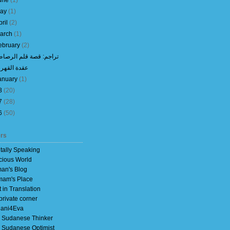
une
(
1
)
ay
(
1
)
pril
(
2
)
arch
(
1
)
ebruary
(
2
)
تراجم: قصة قلم الرصا
عقدة القهر 2
anuary
(
1
)
8
(
20
)
7
(
28
)
6
(
50
)
rs
itally Speaking
cious World
an's Blog
am's Place
t in Translation
private corner
ani4Eva
 Sudanese Thinker
 Sudanese Optimist