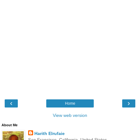
‹
›
Home
View web version
About Me
Harith Elrufaie
San Francisco, California, United States