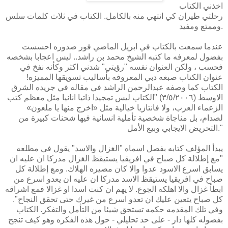
اخذني الكتاب
رحلتي طيران كي انتهي منه بالكامل. الكتاب في ثلاث كلمات سلس
وممتع ومفيد.
عندما سمعت بالكتاب في ابريل الماضي فور صدوره احسست
بفضول لمعرفه ما كتبه الشيخ محمد بن راشد.. ليس اعجابا بشخصه
فحسب ، ولكن العنوان نفسه "رؤيتي" شدني اكثر وكأنه نفخ في
عنوان الكتاب صبغه دبي المعروفه بأساليب تسويقها المميزه!
الكتاب كما وصفه عبدالرحمن الراشد في مقاله في جريده الشرق
الاوسط (٣/٥/٢٠٠٦) "الكتاب ليس تمجيدا ذاتيا انانيا مثل معظم كتب
الزعماء العرب، ولا فانتازيا خيالية مثل «اخرج منها يا ملعون»
لصدام، بل مناجاة شخصية تأملية انسانية فيها شحنات كبيرة من
التحريض الايجابي وبيع الأمل."
يبدأ المؤلف كتابه بفصل اسماه "الغزال والاسد" يقول في مطلعه
"مع إطلالة كل صباح في افريقيا يستيقظ الغزال مدركا ان عليه ان
يسابق اسرع الاسود عدوا والا كان مصيره الهلاك. ومع إطلالة كل
صباح في افريقيا يستيقظ الاسد مدركا ان عليه ان يعدو اسرع من
ابطأ غزال والا اهلكه الجوع. لا يهم ان كنت اسدا او غزالا فمع اشراقه
كل صباح يتعين عليك ان تعدو اسرع من غيرك حتى تحقق النجاح".
وفي تلك المقدمه حكمه تستحق شيئا من التأمل والتفكر. الكتاب
بفصوله كلها دار - على حد تحليلي - حول هذه الفكره وهو كيف تنجح