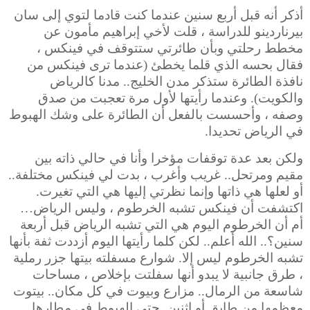
أذكر أنه قبل أربع سنين عندما كنت قادما لتوي إلى سان
بيرناردينو للدراسة ، قلت لأخي إبراهيم مأمون عن
مخطط رحلتي وبأن طائرتي ستتوقف في فينكس ،
فقال بحسه الذي قلما يخطئ (عندما ترى فينكس من
نافذة الطائرة ستذكر مدن الخليج.. مدنا كالرياض
والكويت). وعندما رأيتها لأول مرة تعجبت من صدق
وصفه ، وأحسست بالفعل أن الطائرة
على وشك الهبوط
في الرياض تحديدا.
ولكن بعد عدة توقفات مؤخرا وأنا في حالي ذاته بين
مقيم ومرتحل.. غريب وأغرب ، بدت لي فينكس مختلفة..
أو لعلها هي ذاتها وإنما نظرتي إليها هي التي تغيرت.
اكتشفت أن فينكس تشبه الخرطوم ، وليس الرياض…
أم أن الخرطوم اليوم هي التي تشبه الرياض قبل أربعة
سنين؟.. الله أعلم.. لكن كلما رأيتها اليوم أزددت ثفة بأنها
تشبه الخرطوم ليس إلا.
شوارع مسفلته بيتها جزر رملية
، طرق جانبية لا يبدو أنها سفلتت بإخلاص ، مساحات
شاسعة من الرمال.. مزارع وبيوت في كل مكان.. بيتوت
معظمها من طابق أو اثنين. حتى
الهبوط في مطارها