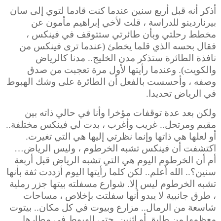
أذكر أنه قبل أربع سنين عندما كنت قادما لتوي إلى سان
بيرناردينو للدراسة ، قلت لأخي إبراهيم مأمون عن
مخطط رحلتي وبأن طائرتي ستتوقف في فينكس ،
فقال بحسه الذي قلما يخطئ (عندما ترى فينكس من
نافذة الطائرة ستذكر مدن الخليج.. مدنا كالرياض
والكويت). وعندما رأيتها لأول مرة تعجبت من صدق
وصفه ، وأحسست بالفعل أن الطائرة
على وشك الهبوط
في الرياض تحديدا.
ولكن بعد عدة توقفات مؤخرا وأنا في حالي ذاته بين
مقيم ومرتحل.. غريب وأغرب ، بدت لي فينكس مختلفة..
أو لعلها هي ذاتها وإنما نظرتي إليها هي التي تغيرت.
اكتشفت أن فينكس تشبه الخرطوم ، وليس الرياض…
أم أن الخرطوم اليوم هي التي تشبه الرياض قبل أربعة
سنين؟.. الله أعلم.. لكن كلما رأيتها اليوم أزددت ثفة بأنها
تشبه الخرطوم ليس إلا.
شوارع مسفلته بيتها جزر رملية
، طرق جانبية لا يبدو أنها سفلتت بإخلاص ، مساحات
شاسعة من الرمال.. مزارع وبيوت في كل مكان.. بيتوت
معظمها من طابق أو اثنين. حتى
الهبوط في مطارها