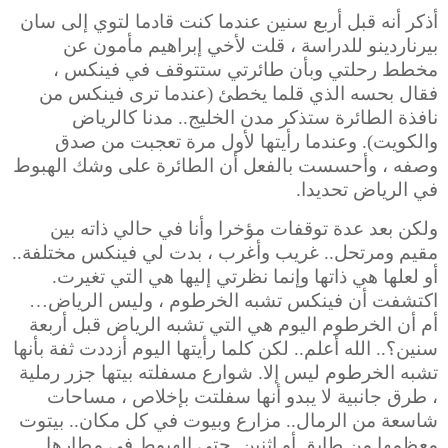
أذكر أنه قبل أربع سنين عندما كنت قادما لتوي إلى سان
بيرناردينو للدراسة ، قلت لأخي إبراهيم مأمون عن
مخطط رحلتي وبأن طائرتي ستتوقف في فينكس ،
فقال بحسه الذي قلما يخطئ (عندما ترى فينكس من
نافذة الطائرة ستذكر مدن الخليج.. مدنا كالرياض
والكويت). وعندما رأيتها لأول مرة تعجبت من صدق
وصفه ، وأحسست بالفعل أن الطائرة
على وشك الهبوط
في الرياض تحديدا.
ولكن بعد عدة توقفات مؤخرا وأنا في حالي ذاته بين
مقيم ومرتحل.. غريب وأغرب ، بدت لي فينكس مختلفة..
أو لعلها هي ذاتها وإنما نظرتي إليها هي التي تغيرت.
اكتشفت أن فينكس تشبه الخرطوم ، وليس الرياض…
أم أن الخرطوم اليوم هي التي تشبه الرياض قبل أربعة
سنين؟.. الله أعلم.. لكن كلما رأيتها اليوم أزددت ثفة بأنها
تشبه الخرطوم ليس إلا.
شوارع مسفلته بيتها جزر رملية
، طرق جانبية لا يبدو أنها سفلتت بإخلاص ، مساحات
شاسعة من الرمال.. مزارع وبيوت في كل مكان.. بيتوت
معظمها من طابق أو اثنين. حتى
الهبوط في مطارها