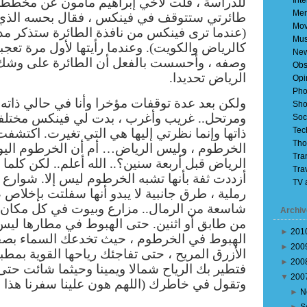
Inte
للدراسة ، قلت لأخي إبراهيم مأمون عن مخطط 
Mem
طائرتي ستتوقف في فينكس ، فقال بحسه الذي
Mov
(عندما ترى فينكس من نافذة الطائرة ستذكر مدن 
Mus
كالرياض والكويت). وعندما رأيتها لأول مرة تع
Ne
وصفه ، وأحسست بالفعل أن الطائرة
على وشك 
Obs
الرياض تحديدا.
Opi
Pho
ولكن بعد عدة توقفات مؤخرا وأنا في حالي ذاته 
Sho
ومرتحل.. غريب وأغرب ، بدت لي فينكس مختلفة.
Soc
Tec
ذاتها وإنما نظرتي إليها هي التي تغيرت. اكتش
Tho
الخرطوم ، وليس الرياض… أم أن الخرطوم اليو
Tra
الرياض قبل أربعة سنين؟.. الله أعلم.. لكن كلما رأ
Tra
أزددت ثفة بأنها تشبه الخرطوم ليس إلا.
شوارع م
TV 
رملية ، طرق جانبية لا يبدو أنها سفلتت بإخلاص
شاسعة من الرمال.. مزارع وبيوت في كل مكان.
Archiv
من طابق أو اثنين. حتى
الهبوط في مطارها ليس أ
►
201
الهبوط في الخرطوم ، حيث تخدعك السماء بصفائ
►
200
الأزرق المريح ، حتى تفاجئك رياحها القوية بمطبا
►
200
فتطير بك الرياح شمالا ويمينا وحيثما شائت حت
▼
200
وتقول في خاطرك (اللهم هون علينا سفرنا هذا وا
►
N