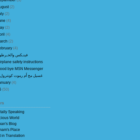
eptember
(
3
)
ugust
(
2
)
uly
(
2
)
une
(
4
)
ay
(
2
)
pril
(
4
)
arch
(
2
)
ebruary
(
4
)
فينـكس والخـرطو
irplane safety instructions
ood bye MSN Messenger
غسيل مخ أَم رموت كونترول 
anuary
(
4
)
6
(
50
)
rs
itally Speaking
cious World
an's Blog
am's Place
t in Translation