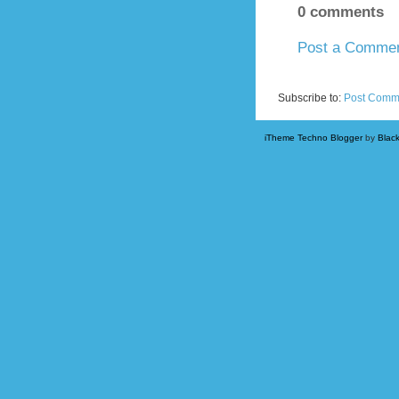
0 comments
Post a Comme
Newer Post
Subscribe to:
Post Comm
iTheme Techno Blogger
by
Blac