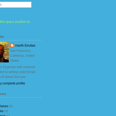
this space positive by
 Me
Harith Elrufaie
San Francisco,
California, United
States
e Engineer with interests
ited to writing code! Email:
h At Gmail Dot com
y complete profile
ries
planes
(6)
ks
(4)