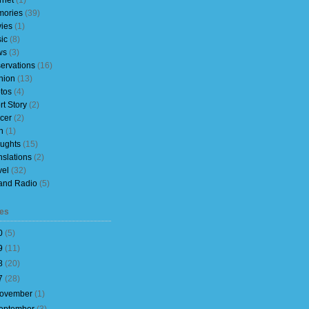
rnet
(1)
ories
(39)
ies
(1)
ic
(8)
ws
(3)
ervations
(16)
nion
(13)
tos
(4)
rt Story
(2)
cer
(2)
h
(1)
ughts
(15)
nslations
(2)
vel
(32)
and Radio
(5)
es
0
(
5
)
9
(
11
)
8
(
20
)
7
(
28
)
ovember
(
1
)