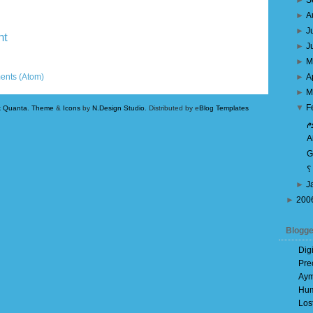
►
S
►
A
►
J
nt
►
J
►
M
Older Post
ents (Atom)
►
A
►
M
▼
F
k Quanta
.
Theme
&
Icons
by
N.Design Studio
. Distributed by e
Blog Templates
م
A
G
؟
►
J
►
200
Blogge
Dig
Pre
Aym
Hum
Los