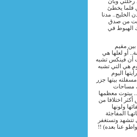
رحلتي وبأن
 قلما يخطئ
الخليج.. مدنا
جبت من صدق
الهبوط في
بين مقيم
. أو لعلها هي
فت أن فينكس تشبه
م هي التي تشبه
يتها اليوم
سفلته بيتها جزر
 ، مساحات
. بيتوت معظمها
كثر اختلافا من
ها ولونها
تهـا المفاجئة
ى تتشهد وتستغفر
طو عنا بعده) !!