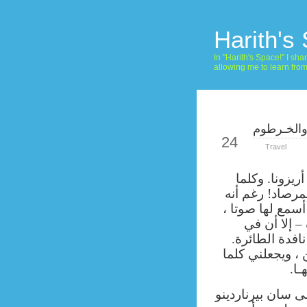
Harith's
In "Harith's Space!" I s
allowing me to learn fro
الخـرطوم
Feb
24
Travel
يزونا. وكلما
مرصاد!
رغم أنه
سمع لها صوتا ،
– إلا أن في
فدة الطائرة.
، ويجعلني كلما
ـا.
ى سان بيرناردينو