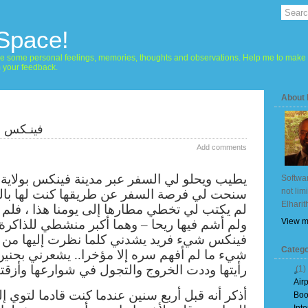
 Space!
hare some personal feelings, memories, thoughts and observations. Help me to make 
m your feedback.
About
فينـكس و
Add comments
يطيب ويحلو لي السفر عبر مدينة فينكس بولاية أر
Softwar
not lim
سنحت لي فرصة السفر عن طريقها كنت لها بال
Elharit
لم يكتب لي تخطي مطارها إلى يومنا هذا ، فلم أ
View m
ولم أشم فيها ريحا – وهما أكبر منشطي للذاكرة 
فينكس شيء فريد يشدني كلما نظرت إليها من نا
Catego
شيء ما لم أفهم سره إلا مؤخرا.. يشعرني بحنين 
رأيتها وددت الخروج والتجول في شوارعها وأزقته
(1)
Air
أذكر أنه قبل أربع سنين عندما كنت قادما لتوي إل
Boo