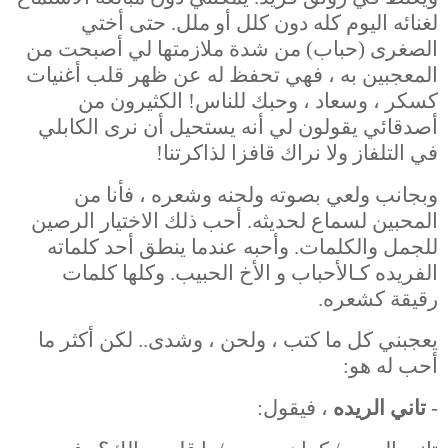
لغنائه اليوم كله دون كلل أو ملل. حتى أختي
الصغرى (حباب) من شدة ملازمتها لي أصبحت من
المعجبين به ، فهي تحفظ له عن ظهر قلب أغنيات
كسكر ، وسعاد ، وحبك للناس! الكثيرون من
أصدقائي يقولون لي أنه يستحيل أن نرى الكابلي
في التلفاز ولا نراك قافزا لذاكرتنا!
وبجانب ولعي بصوته ولحنه وشعره ، فأنا من
المحبين لسماع لحديثه. أحب ذلك الاختيار الرصين
للجمل والكلمات. وأحبه عندما ينطق أحد كلماته
الفريده كـالأحباب و الأخ الحبيب. وكلها كلمات
رقيقة كشعره.
يعجبني كل ما كتب ، ولحن ، وشدى.. لكن أكثر ما
أحب له هو:
-
تاني الريده
، فيقول: