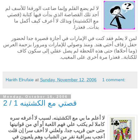
لا لم يضع القلم وإنما ضاعت الورقة! للأسف لم
أجد تلك القصاصة الذي بدأت فيها كتابة (قصتي
مع الكشتينة) وبذلك لا أعرف كيف أكمل ما
بدأت.. فعذرا.
لمن لا يعلم فقد كنت في الإمارات في أجازة قصيرة جدا لحضور
حفل زفاف أختي هند. ومنذ وصولي للإمارات ومرورا بزحمة العرس
(وما أحلاها) حتى هذه اللحظة لم يصل عقلي إلى سكون كاف
للكتابة.. فعذرا مرة أخرى على المغيب.
Harith Elrufaie
at
Sunday, November 12, 2006
1 comment:
Monday, October 16, 2006
قصتي مع الكشتينه 1 / 2
لا أعلم ما بي مع الكشتينه. لسبب لا أعرفه سره
كاملا لم يكتب علي فهم اللعبة أو أي من قوانينها
حتى حين قريب جدا. ولعلني لا أخف سرا إن قلت
أعجب بمراقبة نفر من الشباب وهم يلعبون في