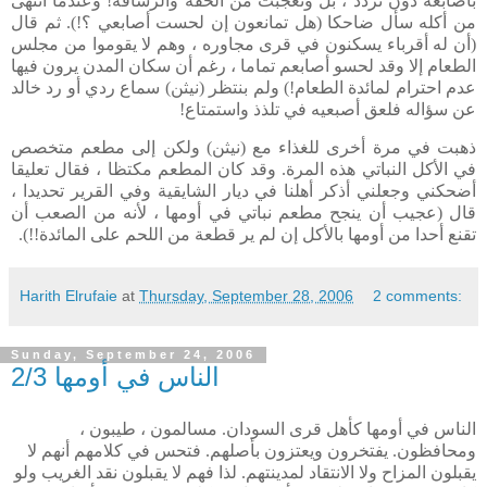
بأصابعه دون تردد ، بل وتعجبت من الخفة والرشاقة! وعندما انتهى
من أكله سأل ضاحكا (هل تمانعون إن لحست أصابعي ؟!). ثم قال
(أن له أقرباء يسكنون في قرى مجاوره ، وهم لا يقوموا من مجلس
الطعام إلا وقد لحسو أصابعم تماما ، رغم أن سكان المدن يرون فيها
عدم احترام لمائدة الطعام!) ولم بنتظر (نيثن) سماع ردي أو رد خالد
عن سؤاله فلعق أصبعيه في تلذذ واستمتاع!
ذهبت في مرة أخرى للغذاء مع (نيثن) ولكن إلى مطعم متخصص
في الأكل النباتي هذه المرة. وقد كان المطعم مكتظا ، فقال تعليقا
أضحكني وجعلني أذكر أهلنا في ديار الشايقية وفي القرير تحديدا ،
قال (عجيب أن ينجح مطعم نباتي في أومها ، لأنه من الصعب أن
تقنع أحدا من أومها بالأكل إن لم ير قطعة من اللحم على المائدة!!).
Harith Elrufaie
at
Thursday, September 28, 2006
2 comments:
Sunday, September 24, 2006
الناس في أومها 2/3
الناس في أومها كأهل قرى السودان. مسالمون ، طيبون ،
ومحافظون. يفتخرون ويعتزون بأصلهم. فتحس في كلامهم أنهم لا
يقبلون المزاح ولا الانتقاد لمدينتهم. لذا فهم لا يقبلون نقد الغريب ولو