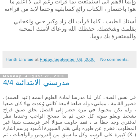
وإنما الأهم أني استمتعت بما قرأت رغم أني لا أعلم ما
هو! باختصار ، الكتاب رائع كسابقيه وحتما لابد من قراءته
أستاذ الطيب ، كلما قرأت لك زاد وكبر حبي واعجابي
بقلمك وشخصك. حفظك الله ورعاك لأمتك المحبة
والمفتخرة بك دوما.
Harith Elrufaie
at
Friday, September 08, 2006
No comments:
Monday, August 28, 2006
مدرستي الابتدائية 4/4
في نفس الصف كان لنا مدرسا لمادة العلوم اسمه (عبد الصمد)..
قصير القامة ، مملتيء وله صلعة لامعة كالتي وُعدت بها! كان صعبا
، ولم يكن محبوبا. في مرة حضر إلى الفصل بخلق ضيق فراح
يشخط ويعلو صوته كل حين. ثم بدأ يصحح الواجب وعندما نظر
لدفتري وجد خطأ ما ، فقد جاوبت سؤالا آخر فرسمت شيئا غير
المطلوب! فخرج عن طوره وأتى بقلم السبورة الأسود ورسم اشارة
(
X
) كبيرة على الرسم وكل ما سبق من الدروس والواجبات ، ثم