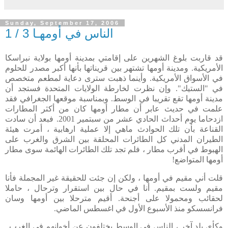
Sunday, September 17, 2006
الناس في أومهـا 3 / 1
قد قاربت بلوغ الشهرين على إقامتي بمدينة أومها بولاية نبراسكا
الأمريكية. ومدينة أومها تشتهر بين قريناتها
بأنها أكبر مصدر للحلوم
في الأسواق الأمريكية. وأينما ذهبت سترى دعاية لمطعم متخصص
في "الستيك". وإن نظرت لخارطة الولايات المتحدة فستجد أن
مدينة أومها تقع تقريبا في الوسط. وبمناسبة موقعها الجغرافي فقد
علمت في حديث عابر أن مطار أومها كان من أكثر المطارات
ازدحاما يوم أحداث الحادي عشر من سبتمير 2001. فبعد أن سادت
القناعة بأن تلك الحوادث ماهي إلا عملية ارهابية ، أمرت هيئة
الطيران المدني كل الطائرات المحلقة بين الشرق والغرب على
الهبوط في أقرب مطار ، فلم تجد تلك الطائرات الهائمة سوى مطار
أومها المتواضع!
قلت أني مقيم في أومها ، ولكن إن جئت للحقيقة غير المجملة فأنا
مقيم ولست بمقيم. أنا في حال بين استقرار وترحال ، حاملا
لحقائب ومحمولا على أجنحة. أقيم مترحلا بين أومها وسان
فرانسسكو منذ الأسبوع الأول في اغسطس الماضي.
وكأي بلد آخر ، الناس في الوسط يختلفون عن أخوانهم في الغرب..