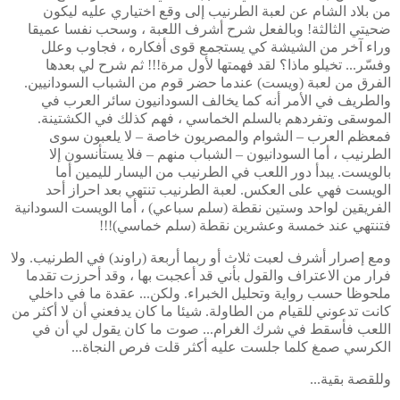
من بلاد الشام عن لعبة الطرنيب إلى وقع اختياري عليه ليكون
ضحيتي الثالثة! وبالفعل شرح أشرف اللعبة ، وسحب نفسا عميقا
وراء آخر من الشيشة كي يستجمع قوى أفكاره ، فجاوب وعلل
وفسّر... تخيلو ماذا؟ لقد فهمتها لأول مرة!!! ثم شرح لي بعدها
الفرق من لعبة (ويست) عندما حضر قوم من الشباب السودانيين.
والطريف في الأمر أنه كما يخالف السودانيون سائر العرب في
الموسقى وتفردهم بالسلم الخماسي ، فهم كذلك في الكشتينة.
فمعظم العرب – الشوام والمصريون خاصة – لا يلعبون سوى
الطرنيب ، أما السودانيون – الشباب منهم – فلا يستأنسون إلا
بالويست. يبدأ دور اللعب في الطرنيب من اليسار لليمين أما
الويست فهي على العكس. لعبة الطرنيب تنتهي بعد احراز أحد
الفريقين لواحد وستين نقطة (سلم سباعي) ، أما الويست السودانية
فتنتهي عند خمسة وعشرين نقطة (سلم خماسي)!!!
ومع إصرار أشرف لعبت ثلاث أو ربما أربعة (راوند) في الطرنيب. ولا
فرار من الاعتراف والقول بأني قد أعجبت بها ، وقد أحرزت تقدما
ملحوظا حسب رواية وتحليل الخبراء. ولكن... عقدة ما في داخلي
كانت تدعوني للقيام من الطاولة. شيئا ما كان يدفعني أن لا أكثر من
اللعب فأسقط في شرك الغرام... صوت ما كان يقول لي أن في
الكرسي صمغ كلما جلست عليه أكثر قلت فرص النجاة...
وللقصة بقية...