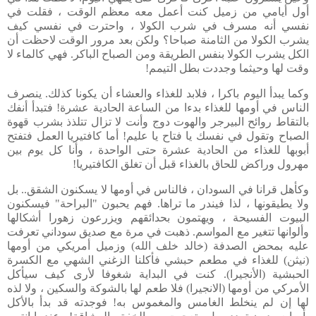
أول أيامي من زميل كنت أعمل معه معظم الوقت ، فقلت في
نفسي أنه مسرف في شرب الكولا ، واحترت في نفسي كيف
يشرب الكولا من الثامنة صباحا؟ ولكن بعد مرور الوقت لاحظت أن
الكل يشرب الكولا بنفس الطريقة ومن الصباح الباكر. فهي كالماء لا
وقت لها وحيثما وجددت بطل التيمم!
وكما يبدأ اليوم باكرا ، فلابد للغذاء والعشاء أن يكونا كذلك. ينصرف
الناس في أومها للغذاء بدءا من الساعة الحادية عشرة! فتبدأ أنفك
بالتقاط روائح البيرجر والهوت دوج وأنت لا تزال تتلذذ بشرب قهوة
الصباح وتقول في نفسك يا فتاح يا عليم! أما كافتيريا العمل فتفتح
أبوبها للغذاء من الحادية عشرة حتى الواحدة ، وأنا كل يوم بين
مهرول وراكض للحاق بالغذاء قبل أن تغلق الكافتيريا!
وكأهل قرانا في السودان ، فالناس في أومها لا يسكنون الشقق.. بل
ولا يطيقونها ، لذا فيندر ما تراها. فهم يحبون "البراحة" فيسكنون
البيوت الفسيحة ، ويهتمون بحدائقهم ويزرعون زهورا أشكالها
وألوانها تتغير مع المواسم. ذهبت في مرة مع صديق سوداني تعرفت
عليه بمحض الصدفة (خالد خلف الله) وزميل أمريكي من أومها
(نيثن) للغذاء في مطعم حبشي فأكلنا الزغني الشهي مع الكسرة
الحبشية (الأنجيرا). كنت في البداية شغوفا لأرى كيف سيأكل
الأمركي من أومها (الانجيرا) فلا طعم لها بالشوكة والسكين ، ولا لذه
لها إن لم ينخلط الغامس والمغموس به! فوجدته قد بدأ بالأكل