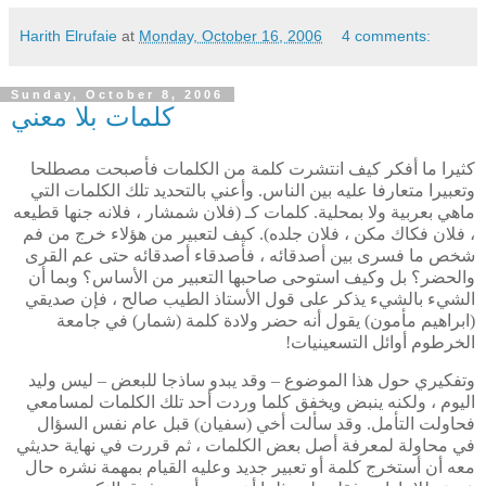
Harith Elrufaie
at
Monday, October 16, 2006
4 comments:
Sunday, October 8, 2006
كلمات بلا معني
كثيرا ما أفكر كيف انتشرت كلمة من الكلمات فأصبحت مصطلحا
وتعبيرا متعارفا عليه بين الناس. وأعني بالتحديد تلك الكلمات التي
ماهي بعربية ولا بمحلية. كلمات كـ (فلان شمشار ، فلانه جنها قطيعه
، فلان فكاك مكن ، فلان جلده). كيف لتعبير من هؤلاء خرج من فم
شخص ما فسرى بين أصدقائه ، فأصدقاء أصدقائه حتى عم القرى
والحضر؟ بل وكيف استوحى صاحبها التعبير من الأساس؟ وبما أن
الشيء بالشيء يذكر على قول الأستاذ الطيب صالح ، فإن صديقي
(ابراهيم مأمون) يقول أنه حضر ولادة كلمة (شمار) في جامعة
الخرطوم أوائل التسعينيات!
وتفكيري حول هذا الموضوع – وقد يبدو ساذجا للبعض – ليس وليد
اليوم ، ولكنه ينبض ويخفق كلما وردت أحد تلك الكلمات لمسامعي
فحاولت التأمل. وقد سألت أخي (سفيان) قبل عام نفس السؤال
في محاولة لمعرفة أصل بعض الكلمات ، ثم قررت في نهاية حديثي
معه أن أستخرج كلمة أو تعبير جديد وعليه القيام بمهمة نشره حال