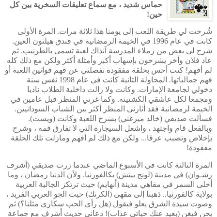
حماس شديد ، مع سماع تعليقات السخرية بين كل
حين!
شُرحت لي طريقة اللعب إلى يومنا هذا ثلاثة مرات. المرة الأولى
كانت في عام 1996 في الخيمة الرمضانية في فندق هيلتون العين.
شرح لي بعض من زملاء المدرسة آنذاك لعبة تسمى بالطرنيب. ثم
عاد فلان وآخر يشرحون بإسهاب أكبر وأمثلة أكثر ولكن مع ذلك كله
لم أفهم! كنت أحس بحلقة مفقودة تفصلني عن فهم قوانين اللعبة أو
فهم جمالياتها. المحاولة الثانية كانت في عام 1998 نفس سنة
دخولي لجامعة الإمارات. وكانت ولا زالت داخلية الطلاب ناديا
ومجمعا لكل عاشقي الكشتينه. وكما غرني المنظر قبل عامين في
الخيمة لرمضانية فقد أثارني المنظر أكثر بين الشباب السودانيين.
فسألت صديقي (خالد ميرغني) بشرح اللعبة وكانت (ويست).
وبالفعل قام واجتهد ، واشعل السيجارة التي لا تفارق فمه ، وشرح
بإخلاص وتصبب عرقا... ولكن مع ذلك لم أفهم ومازلت تلك الحلقة
مفقودة!
المرة الثالثة كانت في الأسبوع الماضي عندما زرت صديقي (أشرف
رشـوان) في مدينة (لونج بيتش) بكالفورنيا. ولأن الدنيا رمضان ، وما
أحلى السمر في مقاهي مدينة (أنهايم) حيث ترتكز الجالية العربية
بولاية كالفورنيا.. ذهبنا إلى مقهى (الكرنك) حيث الجو العربي الفريد ،
وصوت سيدة الشرق يعلو فيقول (هل رأى الحب سكارى مثلنا؟) ثم
يحن فيغن (بعيد عنك حياتي عذاب)! دعاني حديث أشرف مع جماعة