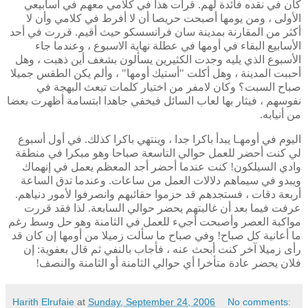
كان في نقده فائدة لهم. قرأت هذا في كلامي معهم في أسابيعي
الأولى ، ومن يومها أصبحت حريصا أن لا أفرط في كلامي وأن لا
أكثر من المقارنة بمدينة سان فرانسسكو حيث أقيم. قررت في أحد
الأسابيع البقاء في أومها في عطلة نهاية الاسبوع ، وعندما جاء
الأسبوع الذي يليه وجدت الكثيرين يسألون بشغف أين ذهبت ، وهل
أحببت المدينة ، وهل أكلت "أستيك أومها" ، وألم يكن الطقس جميلا
صباح السبت؟ وكان لامفر من اختيار كلمات تبعث البهجة في
نفوسهم ، فيثار بها لعاب السائل فيخفي جاهدا ابتسامة أظهرت بعضا
من أنيابه.
اليوم في أومهـا يبدأ باكرا جدا ، وينتهي باكرا كذلك. في أول أسبوع
لي كنت أحضر للعمل حوالي التاسعة صباحا وهو مبكرا في منطقة
وادي السيلكون! كنت عندما أحضر أجد المعظم يعمل في إنهماك
ويبدو في سيماهم دلالات العمل من ساعات. وعندما تدق الساعة
أربعة دقات ، فستجدهم قد حزموا حقائبهم وانصرفوا لأمور دنياهم.
عرفت فيما بعد أن غالبتهم يحضر حوالي السابعة. لذا فقد قررت
مواكبة العصر وأصبحت أجيء للعمل في الثامنة وهو حل وسط رغم
ما أعانية كل صباح! وفي صباح ما سألت زميلا من أومها إن كان قد
رأى زميلا آخر كنت أبحث عنه ، فأجاب بالنفي ثم قال بعفوية: إن
فلان يحضر عادة متأخرا أي حوالي الثامنة أو الثامنة والنصف!
Harith Elrufaie
at
Sunday, September 24, 2006
No comments: