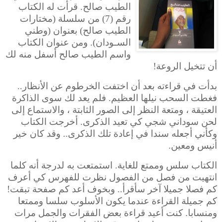
الطيب صالح. قرأت له الكتاب
رقم (7) من سلسلة (مختارات
الطيب صالح) بعنوان (وطني
السـودان). ومن عنوان الكتاب
واسم الطيب صالح أسفل منه لك
أن تتخيل الروعة!
بدأت في قراءته بعد أن اختفت الخرطوم عن الأنظار..
فغطت السحب نيلها العظيم. فلم يعد لك سوى الذاكرة
العتيقة ، ومتعة النظر إلى الصور الثابتة ، والاستماع إلى
لحن سوداني شجي كي تعيد الذكرى. أخرجت الكتاب
وكأني أجعله سندا في إعادة تلك الذكرى.. وقد كان خير
أنيس ومعين.
الكتاب سلس وممتع للغاية. استمتعت به لدرجة أنه كلما
انتهيت من فصل من الفصول نظرت للفهرس كي أعرف
كم فصلا جميلا آخر سأقرأ.. وبخوف أعد كم صفحة تبقت!
كم جميلة القراءة عندما يكون الأسلوب سلسا
وممتعا
ومنسابا. كنت أعيد قراءة بعض الفقرات والجمل مرات