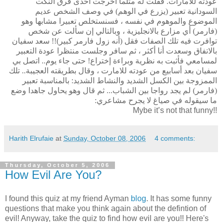
عودته للامارات. فقلت له مثلما أخرجت أحدى فرق النكت
السودانية تعبير (يزرع في الوهم) في وصف الشخص عديم
الموضوع والموهوم في نفسه ، فسنستخلص تعبيرا مشابها وهو
(فارمر) أي مزارع بالانجليزية ، وبالتالي إن سألت عن شخص
توافرت فيه تلك الصفات فقل (أنه زول فارمر كبير)!! سعد سفيان
بالاتفاق وسعدت أنا أكثر ، ثم سافر وجلست منتظرا عودة التعبير
لمسامعي فأثبت به نظرية وبراءة إختراع! حتى جاء يوم.. اتصل بي
سفيان بعد أسابيع من عودته للامارت ، وقال بطريقته العجيبة.. تلك
الممزوجة بين الكسل الشديد والنشاط الشديد: بالمناسبة تعبير
(فارمر) لم يجد رواجا بين الشباب... ثم قال وهو يحاول جاهدا وضع
ما سيقوله في صياغ لا يجرح مشاعري:
Mybe it’s not that funny!!
Harith Elrufaie
at
Sunday, October 08, 2006
4 comments:
Thursday, October 5, 2006
How Evil Are You?
I found this quiz at my friend Ayman
blog
. It has some funny
questions that make you think again about the defintion of
evil! Anyway, take the quiz to find how evil are you!! Here's