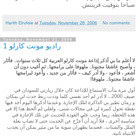
صباحا بتوقيت قرينتش.
Harith Elrufaie
at
Tuesday, November 28, 2006
No comments:
Tuesday, November 21, 2006
راديو مونت كارلو 1
لا أعلم ما بي أذكر إذاعة مونت كارلو العربية كل ثلاث سنوات.. فأثار
، وأصبح عاشقا مجنونا.. ملهوفا على برامجها.. ثم أغيب دون أن
أشعر ، فأعود - ولا أدر كيف – فأثار من جديد ، وأعود لبرامجها
عاشقا مجنونا.. ملهوفا!
أول مرة بدأت الاستماع للإذاعة كان خلال زيارتي للسودان في
صيف 2000... لا أدر لم أجد نفسي كلما وددت ربط حدث لي بمكان
و زمان تطير بي الذاكرة لتلك الإجازة. وعندما أذكرها اليوم أجد فيها
نقطة تحول كبيرة لي في مجالات شتى.. ولعلي لم ألحظ هذا إلا في
هذه اللحظة. ربما وجب علي العودة للحديث عن تلك الإجازة في
مناسبة أخرى ، فلا أريد أن أٌعرِّج عن الحديث حتى لا تصاب بعلة
الملل والشتات.. فعندما يظهران سوية ما من مثير يمكن أن يجذب
الانتباه ثانية.