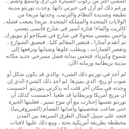
المشي أكثر من ركوب السيارة كي أرى وأسمع وأشم…
ورغم ذلك لم أزل في حيرتي ذاتها. وجدت تورنتو مدينة
نظيفة وشديدة النظام والترتيب. وجدتها مزيجا من
الولايات المتحدة والمملكة المتحدة.
مزيجا يصعب فصله..
كالزيت والماء! فتارة أسير في شارع فأنسى نفسي
وأحس بنفسي متجولا في شارع في شيكاجو أو نيويورك.
ثم أتقدم أمتارا ، فتتغير المعالم كليا.. فتضيق الشوارع ،
وتقصر العمارات ، وينقلب علوها وشبابها وترفعها إلى
شموخ وكبرياء. فتحس ببداية فصل مسرحي جديد مكانه
مدينة بريطانية وزمانه الآن.
لم أجد في تورنتو ذلك الشيء -والذي قد يكون شكل أو
صوت أو ريح- الذي يميزها. لم أجد ذلك الشيء الذي إن
وجدته في مكان آخر قلت أنه يذكرني بتورنتو. أحسست
أن مزيج أمريكا وبريطانيا قد طغيا. أحسست كذلك أن
تورنتو نفسها إحتارت مع أي موج تسير.. فغلبتها الحيرة
حتى ضاعت شخصيتها وأصابها الفصام (الشيزوفرينيا).
فتجد على سبيل المثال الطرق السريعة بين المدن
مخططة بطريقة أمريكية بحتة ، ومع ذلك عليها لافتات