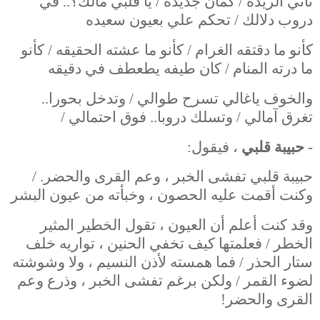
تاني الريده / كمان جديده / يا قلبي مالك؟.. في
دروب دلالك / تحكم علي بعيون سعيده
كأنو ما دقتقه الغرام / كأنو ما عشته الحقيقه / كأنو
ما درته المنام / كان طيفه يطعطف في دقيقه
والخوف ياغالي تسرح طوالي / وتدخل بحورا..
تغرق آمالي / وتسلك دروبا.. فوق احتمالي /
-
حبيبة قلبي
، فيقول:
حبيبة قلبي تفشى الخبر ، وعم القرى والحضر. /
وكنت أقمت عليه الحصون ، وخبأته من عيون البشر
وقد كنت أعلم أن العيون ، تقول الخطير المثير
الخطر / فعلمتها كيف تخفي الحنين ، تواريه خلف
ستار الحذر / فما همسته لأذن النسيم ، ولا وشوشته
لضوء القمر / ولكن برغم تفشى الخبر ، وذرع وعم
القرى والحضر!