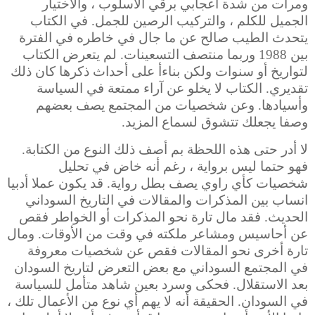
ومرات من شدة اعجابي برقي الاسلوب ، والاختيار
الجميل للكلم ، والتركيب الرصين للجمل. في الكتاب
يتحدث الطيب صالح عن ما جال في خاطره في الفترة
بين 1988 وربما منتصف التسعينات. لم يتعرض الكتاب
لتواريخ أو سنوات ولكن بناءأ على أحداث ذكرها كان ذلك
تقديري. الكتاب لا يخلو عن آراء ممتعة في السياسة
وأسيادها. وعن شخصيات من المجتمع يصف بعضهم
وصفا يجعلك تتشوق لسماع المزيد.
لا أدر حتى هذه اللحظة بم أصف ذلك النوع من الكتابة.
فهو حتما ليس برواية ، رغم أنه خاض في تحليل
شخصيات كأي راوي يصف بطل رواية. قد يكون عملا أدبيا
انساب بين المذكرات والمقالات في التاريخ السوداني
الحديث. فقد مال تارة نحو المذكرات أو الخواطر فقص
عن أحاسيس ومشاعر ملكته في وقت من الأوقات. ومال
تارة أخرى نحو المقالات فقص عن شخصيات معروفة
في المجتمع السوداني مع بعض التعرض لتاريخ السودان
بعد الاستقلال. فحكى وسرد بعين شاهد متأمل للسياسة
في السودان. الحقيقة أنه لا يهم أي نوع من الأعمال تلك ،