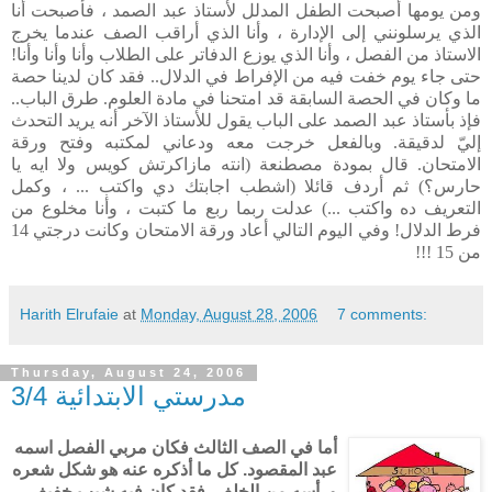
ومن يومها أصبحت الطفل المدلل لأستاذ عبد الصمد ، فأصبحت أنا
الذي يرسلونني إلى الإدارة ، وأنا الذي أراقب الصف عندما يخرج
الاستاذ من الفصل ، وأنا الذي يوزع الدفاتر على الطلاب وأنا وأنا وأنا!
حتى جاء يوم خفت فيه من الإفراط في الدلال.. فقد كان لدينا حصة
ما وكان في الحصة السابقة قد امتحنا في مادة العلوم. طرق الباب..
فإذ بأستاذ عبد الصمد على الباب يقول للأستاذ الآخر أنه يريد التحدث
إليّ لدقيقة. وبالفعل خرجت معه ودعاني لمكتبه وفتح ورقة
الامتحان. قال بمودة مصطنعة (انته مازاكرتش كويس ولا ايه يا
حارس؟)
ثم أردف قائلا (اشطب اجابتك دي واكتب ... ، وكمل
التعريف ده واكتب ...) عدلت ربما ربع ما كتبت ، وأنا مخلوع من
فرط الدلال! وفي اليوم التالي أعاد ورقة الامتحان وكانت درجتي 14
من 15 !!!
Harith Elrufaie
at
Monday, August 28, 2006
7 comments:
Thursday, August 24, 2006
مدرستي الابتدائية 3/4
أما في الصف الثالث فكان مربي الفصل اسمه
عبد المقصود. كل ما أذكره عنه هو شكل شعره
ورأسه من الخلف. فقد كان فيه شيب خفيف