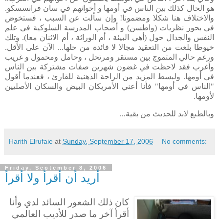
هو الحال كذلك بين الناس في أومها و أخوانهم في سان فرانسسكو.
والاختلاف هنا شكلا ومضمونا! وإن سألت عن السبب ، فستخوض
في بحور نظريات (واطسن) و أصحاب المدرسة السلوكية في علم
النفس والجدال حول (أهي البيئة ، أم الوراثة ، أم الاثنان معا). وتلك
خيوطا بلغت من التعقيد مجالا لا فائدة من حلها... الآن على الأقل.
ورغم حالي المتموج بين مستقر ومرتحل ، وحامل ومحمول و غريب
وأغرب فقد لاحظت في غضون شهرين صفات مشتركة بين الناس
في أومها. ولبسط المزيد من الراحة الذهنية للقارئ ، فعندما أقول
"الناس في أومها" فأنا أعني الأمريكان البيض والسكان الأصليين
لأومها.
وبالطبع لابد للحديث من بقية...
Harith Elrufaie
at
Sunday, September 17, 2006
No comments:
Friday, September 8, 2006
أريد أن أقرأ ولا أقرأ
كان ذلك الشعور السائد لدي وأنا
أقرأ آخر ما صدر للأديب العالمي