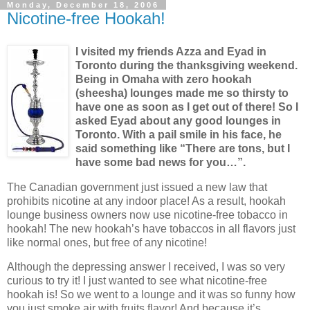
Monday, December 18, 2006
Nicotine-free Hookah!
I visited my friends Azza and Eyad in
Toronto
during the thanksgiving weekend.
Being in
Omaha
with zero hookah
(sheesha) lounges made me so thirsty to
have one as soon as I get out of there! So I
asked Eyad about any good lounges in
Toronto
. With a pail smile in his face, he
said something like “There are tons, but I
have some bad news for you…”.
The Canadian government just issued a new law that
prohibits nicotine at any indoor place! As a result, hookah
lounge business owners now use nicotine-free tobacco in
hookah! The new hookah’s have tobaccos in all flavors just
like normal ones, but free of any nicotine!
Although the depressing answer I received, I was so very
curious to try it! I just wanted to see what nicotine-free
hookah is! So we went to a lounge and it was so funny how
you just smoke air with fruits flavor! And because it’s