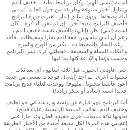
اسمه (انسى الهم). وكان برنامجا لطيفا ، خفيف الدم
ويتناول أخبار متنوعة وطريفة من حول العالم. ثم في
ليلة وضحاها.. ودون سابق إنذار ، تغيرت دورة البرامج
فأضيف للبرامج مذيعا آخر – إن لم تخن الذاكرة – كان
اسمه (إيلي). ظن (إيلي) وللأسف نفسه خفيف الدم ،
رغم أن الذي بينه وبين خفة الدم بحارا ومحيطات.. فأخذ
– رغم البحار والمحيطات – يكثر من الهرج والمرج
والنكات المملة والسخيفة ،
فجعلني أترك ليس البرنامج
وحسب وإنما والإذاعة كلها بما فيها!
حتى عاودني الحنين.. قبل ثلاثة أسابيع ، أي بعد ثلاث
سـنوات أخرى. لم أجد (إيلي).. فوجدت نفسي من جديد
أعود عاشقا مجنونا.. ملهوفا! ووجدت لعلياء قديح برنامجا
جديدا اسمه (ساده أو سكر زياده!).
أما البرنامج فهو عبارة عن ونسه ودردشه في جو لطيف
وخفيف الدم. بجانب المذيعة الرئيسية (علياء قديح)
تعاونها ثلاثة مذيعات أخرى خفيفو الظل وقد حازا على
إعجابي هذه المرة! لكل مذيعة أجندة من الأخبار الطريفة