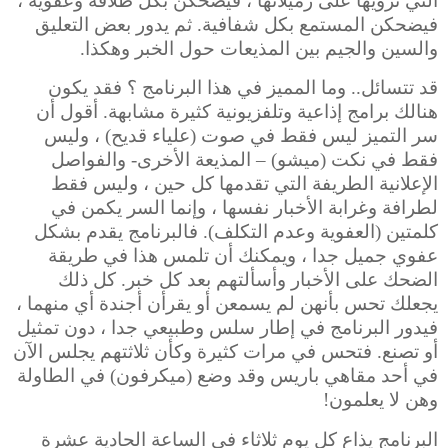
التي ترويها على زميلاتها ، فيضحكن بكل طلاقة وعفوية ،
فيضحكن المستمع بكل شفافية. ثم يدور بعض التعليق
والسين والجيم بين المذيعات حول الخبر وهكذا.
قد تتسائل.. وما المميز في هذا البرنامج ؟ فقد يكون
هنالك برامج إذاعية وتلفزيونية كثيرة مشابهة. أقول أن
سر التميز ليس فقط في صوت (علياء قديح) ، وليس
فقط في نكت (ميشو) – المذيعة الأخرى- والفواصل
الإعلانية الطريفة التي تقدمها كل حين ، وليس فقط
لطرافة وغرابة الأخبار نفسها ، وإنما السر يكمن في
كلمتين (العفوية وعدم التكلف). فالبرنامج يقدم بشكل
عفوي جميل جدا ، ويمكنك أن تلمس هذا في طريقة
الضحك على الأخبار وأسألتهم بعد كل خبر. كل ذلك
يجعلك تحس بأنهن لم يسمعن أو يقرأن أجندة أي منهما ،
فيدور البرنامج في إطار سلس وطبيعي جدا ، دون تمثيل
أو تصنع. فتحس في مرات كثيرة وكأن ثلاثتهم يجلس الآن
في أحد مقاهي باريس وقد وضع (ميكرفون) في الطاولة
وهن لا يعلمون!
البرنامج يذاع كل يوم ثلاثاء في الساعة الحادية عشرة