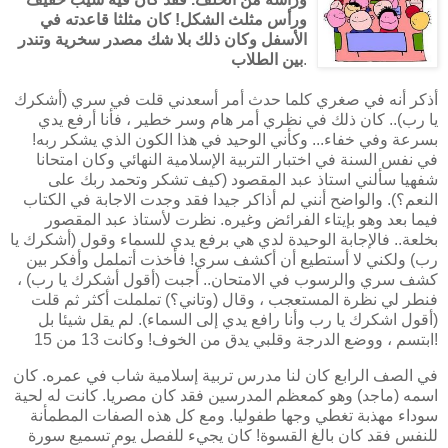
ورأس مثلث الشكل! كان مثلثا قاعدته في
الأسفل وكان ذلك بلا شك مصدر سخرية وتندر
.
بين الطلاب
أذكر أنه في صغري كلما حدث أمر أسعدني قلت في سري (أشكرك
يا رب).. كان ذلك في نظري أمر هام وسر خطير ، فأنا أرفع يدي
بسرعة وفي خفاء... وكأني الوحيد في هذا الكون الذي يشكر ربه!
في نفس السنة في اختبار التربية الإسلامية النهائي وكان امتحانا
شفهيا سألني استاذ عبد المقصود (كيف تشكر وتحمد ربك على
النعم؟). والواضح أنني لم أذاكر جيدا فقد وجدت الاجابة في الكتاب
فيما بعد وهو بإيتاء الفرائض وغيره. نظرت لأستاذ عبد المقصور
بخلعة.. فالإجابة الوحيدة لدي هي برفع يدي للسماء وقول (أشكرك يا
رب) ولكني لا أستطيع أن أكشف سري! فأخذت أتململ وأفكر بين
كشف سري والرسوب في الامتحان.. أجبت (أقول أشكرك يا رب) ،
فنطر لي نظرة المستعجب ، وقال (وتاني؟) تململت أكثر ثم قلت
(أقول اشكرك يا رب وأنا رافع يدي إلى السماء). لم يقل شيئا بل
ابتسم ، ووضع الدرجة وقلبي يدق من الخوف! وكانت 13 من 15!
في الصف الرابع كان لنا مدرس تربية إسلامية شاب في عمره. كان
اسمه (ماجد) وهو كمعظم المدرسين فقد كان مصريا. كانت له لحية
سوداء مهذبة تغطي وجها طفوليا. ومع كل هذه الصفات المطمأنة
للنفس فقد كان بالغ القسوة! كان يجيء للفصل يوم تسميع سورة