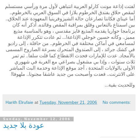
لفتت إذاعة مونت كارلو العربية انتباهي لأول مرة ورأسي مستسلم
لمقص حلاق بفندق الخرطوم بلازا في السوق العربي بالخرطوم..
أما عيناي فكانتا تصارعان حالة الشيزوفرينيا المعهودة عند الحلاق..
بين اسمتاع بالنعاس وقلق بمراقبة المقص وقائده. أذكر أنه كان
برنامجا حواريا يقدمه المذيع فايز مقدسي ، وهو بالمناسبة مذيع
مميز.. وكأنه حسين خوجلي الإذاعة!... ثم عادت تتكرر الإذاعة
لمسامعي في أماكن مختلفة في الخرطوم.. من حافلة ، إلى راديو
في كشك جرائد ، إلى الصندوق المتحرك بسرعة الصاروخ المسمى
بالأمجاد. عدت للإمارات فحدث الانقطاع كما قلت سلفا.. ثم تمر
ثلاث سنوات ، وإذا بي مشغول بصراعي مع الغربة في شهوري
الأولى بالولايات المتحدة ، أجد موقع الإذاعة وخدمة البث المباشر
على الانترنت.. فعدت وأصبحت من جديد عاشقا مجنونا.. ملهوفا!
وللحديث بقية...
Harith Elrufaie
at
Tuesday, November 21, 2006
No comments:
Sunday, November 12, 2006
عودة بلا جديد