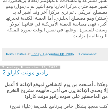
تشير للسرعة والمسافات بالكيلومتر (نظام بريطاني). ثم
تسير قليلا فترى مركزا تجاريا وقد اشير له بـ (مول)
وهو
مصطلح أمريكي ، ثم ترى مركزا آخر وقد أشير له بـ
(سنتر) وهو مصطلح انجليزي. أما العملة الكندية فحيرتها
أكبر ، فهي مطابقة للعملة الأمريكية في فئاتهـا (دولار ،
وسنت للفلس) ، وعليها في نفس الوقت صورة للملكة
البريطانية إليزابيث!
Harith Elrufaie
at
Friday, December 08, 2006
1 comment:
Tuesday, November 28, 2006
راديو مونت كارلو 2
وهكذا.. أصبحت من يوم اكتشافي لموقع الإذاعة لا أعمل
إلا وصدى الإذاعة يرن في أذني. فأنهيت مشروع التخرج
من الماجستير على صوت راديو مونت كارلو!
كنت معجبا بشكل خاص ببرنامج للمذيعة (علياء قديح)